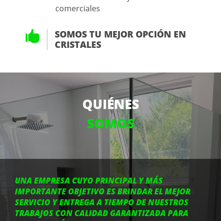
comerciales
SOMOS TU MEJOR OPCIÓN EN

CRISTALES
QUIÉNES
SOMOS
UNA EMPRESA CUYO PRINCIPAL Y MÁS
IMPORTANTE OBJETIVO ES BRINDAR EL MEJOR
SERVICIO Y ENTREGA A TIEMPO DE NUESTROS
TRABAJOS CON CALIDAD GARANTIZADA PARA